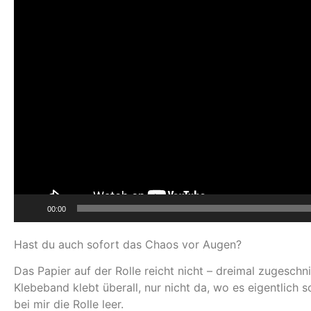
00:00
Hast du auch sofort das Chaos vor Augen?
Das Papier auf der Rolle reicht nicht – dreimal zugesch
Klebeband klebt überall, nur nicht da, wo es eigentlich s
bei mir die Rolle leer.