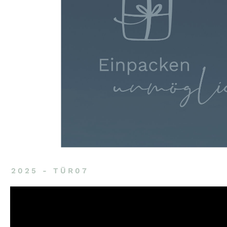
2025 - TÜR07
Video-
Player