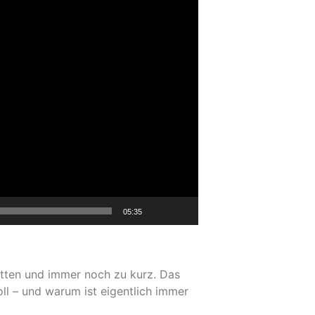
05:35
nitten und immer noch zu kurz. Das
oll – und warum ist eigentlich immer