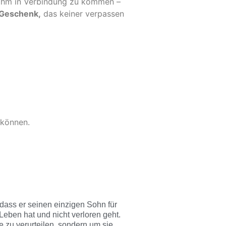
 ihm in Verbindung zu kommen –
 Geschenk,
das keiner verpassen
 können.
 dass er seinen einzigen Sohn für
 Leben hat und nicht verloren geht.
e zu verurteilen, sondern um sie