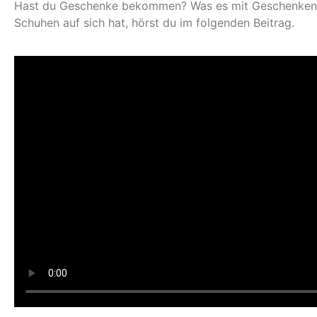
Hast du Geschenke bekommen? Was es mit Geschenken 
Schuhen auf sich hat, hörst du im folgenden Beitrag.